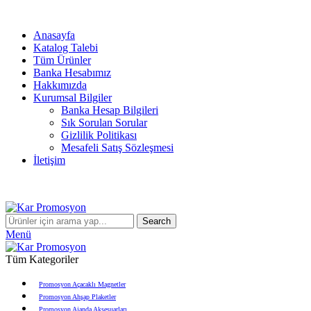
info@karpromosyon.com
/
0 507 447 93 11
Anasayfa
Katalog Talebi
Tüm Ürünler
Banka Hesabımız
Hakkımızda
Kurumsal Bilgiler
Banka Hesap Bilgileri
Sık Sorulan Sorular
Gizlilik Politikası
Mesafeli Satış Sözleşmesi
İletişim
info@karpromosyon.com
/
0507 447 93 11
Search
Menü
Tüm Kategoriler
Promosyon Açacaklı Magnetler
Promosyon Ahşap Plaketler
Promosyon Ajanda Aksesuarları