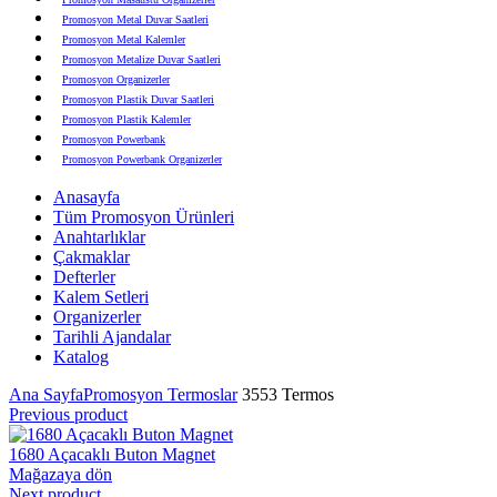
Promosyon Metal Duvar Saatleri
Promosyon Metal Kalemler
Promosyon Metalize Duvar Saatleri
Promosyon Organizerler
Promosyon Plastik Duvar Saatleri
Promosyon Plastik Kalemler
Promosyon Powerbank
Promosyon Powerbank Organizerler
Promosyon Saatli Duvar Tabloları
Anasayfa
Promosyon Şapka
Tüm Promosyon Ürünleri
Promosyon Sekreter Bloknotlar
Anahtarlıklar
Promosyon Seramik ve Porselen Ürünler
Çakmaklar
Promosyon Speakerlar
Defterler
Promosyon Tarihli Ajandalar
Kalem Setleri
Promosyon Teknoloji Ürünleri
Organizerler
Promosyon Telefon Standları
Tarihli Ajandalar
Promosyon Termoslar
Katalog
Promosyon Tişörtler
Promosyon USB Bellekler
Ana Sayfa
Promosyon Termoslar
3553 Termos
Previous product
1680 Açacaklı Buton Magnet
Mağazaya dön
Next product