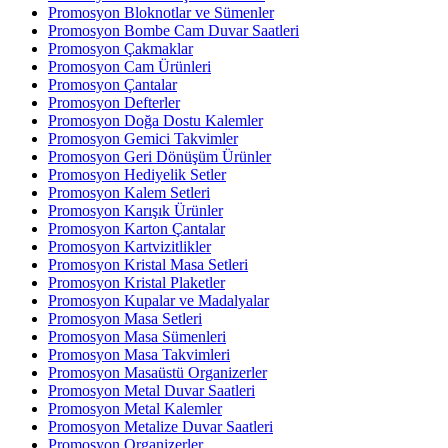
Promosyon Bloknotlar ve Sümenler
Promosyon Bombe Cam Duvar Saatleri
Promosyon Çakmaklar
Promosyon Cam Ürünleri
Promosyon Çantalar
Promosyon Defterler
Promosyon Doğa Dostu Kalemler
Promosyon Gemici Takvimler
Promosyon Geri Dönüşüm Ürünler
Promosyon Hediyelik Setler
Promosyon Kalem Setleri
Promosyon Karışık Ürünler
Promosyon Karton Çantalar
Promosyon Kartvizitlikler
Promosyon Kristal Masa Setleri
Promosyon Kristal Plaketler
Promosyon Kupalar ve Madalyalar
Promosyon Masa Setleri
Promosyon Masa Sümenleri
Promosyon Masa Takvimleri
Promosyon Masaüstü Organizerler
Promosyon Metal Duvar Saatleri
Promosyon Metal Kalemler
Promosyon Metalize Duvar Saatleri
Promosyon Organizerler