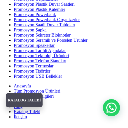
Promosyon Plastik Duvar Saatleri
Promosyon Plastik Kalemler
Promosyon Powerbank
Promosyon Powerbank Organizerler
Promosyon Saatli Duvar Tabloları
Promosyon Şapka
Promosyon Sekreter Bloknotlar
Promosyon Seramik ve Porselen Ürünler
Promosyon Speakerlar
Promosyon Tarihli Ajandalar
Promosyon Teknoloji Ürünleri
Promosyon Telefon Standları
Promosyon Termoslar
Promosyon Tişörtler
Promosyon USB Bellekler
Anasayfa
Tüm Promosyon Ürünleri
Banka Hesap Bilgileri
KATALOG TALEBİ
Hakkımızda
Blog
Katalog Talebi
İletişim