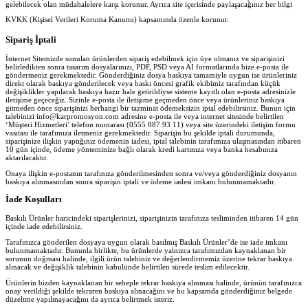
gelebilecek olan müdahalelere karşı korunur. Ayrıca site içerisinde paylaşacağınız her bilgi
KVKK (Kişisel Verileri Koruma Kanunu) kapsamında özenle korunur.
Sipariş İptali
İnternet Sitemizde sunulan ürünlerden sipariş edebilmek için üye olmanız ve siparişinizi
belirledikten sonra tasarım dosyalarınızı, PDF, PSD veya AI formatlarında bize e-posta ile
göndermeniz gerekmektedir. Gönderdiğiniz dosya baskıya tamamiyle uygun ise ürünleriniz
direkt olarak baskıya gönderilecek veya baskı öncesi grafik ekibimiz tarafından küçük
değişiklikler yapılarak baskıya hazır hale getirildiyse sisteme kayıtlı olan e-posta adresinizle
iletişime geçeceğiz. Sizinle e-posta ile iletişime geçmeden önce veya ürünleriniz baskıya
gitmeden önce siparişinizi herhangi bir tazminat ödemeksizin iptal edebilirsiniz. Bunun için
talebinizi info@karpromosyon.com adresine e-posta ile veya internet sitesinde belirtilen
‘Müşteri Hizmetleri’ telefon numarası (0555 887 93 11) veya site üzerindeki iletişim formu
vasıtası ile tarafımıza iletmeniz gerekmektedir. Siparişin bu şekilde iptali durumunda,
siparişinize ilişkin yaptığınız ödemenin iadesi, iptal talebinin tarafımıza ulaşmasından itibaren
10 gün içinde, ödeme yönteminize bağlı olarak kredi kartınıza veya banka hesabınıza
aktarılacaktır.
Onaya ilişkin e-postanın tarafınıza gönderilmesinden sonra ve/veya gönderdiğiniz dosyanın
baskıya alınmasından sonra siparişin iptali ve ödeme iadesi imkanı bulunmamaktadır.
İade Koşulları
Baskılı Ürünler haricindeki siparişlerinizi, siparişinizin tarafınıza tesliminden itibaren 14 gün
içinde iade edebilirsiniz.
Tarafınızca gönderilen dosyaya uygun olarak basılmış Baskılı Ürünler’de ise iade imkanı
bulunmamaktadır. Bununla birlikte, bu ürünlerde yalnızca tarafımızdan kaynaklanan bir
sorunun doğması halinde, ilgili ürün talebiniz ve değerlendirmemiz üzerine tekrar baskıya
alınacak ve değişiklik talebinin kabulünde belirtilen sürede teslim edilecektir.
Ürünlerin bizden kaynaklanan bir sebeple tekrar baskıya alınması halinde, ürünün tarafınızca
onay verildiği şekilde tekraren baskıya alınacağını ve bu kapsamda gönderdiğiniz belgede
düzeltme yapılmayacağını da ayrıca belirtmek isteriz.