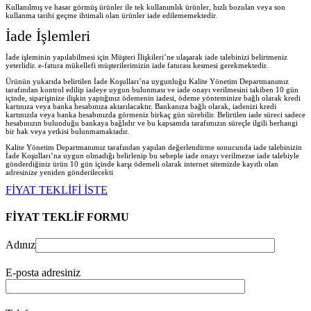
Kullanılmış ve hasar görmüş ürünler ile tek kullanımlık ürünler, hızlı bozulan veya son
kullanma tarihi geçme ihtimali olan ürünler iade edilememektedir.
İade İşlemleri
İade işleminin yapılabilmesi için Müşteri İlişkileri’ne ulaşarak iade talebinizi belirtmeniz
yeterlidir. e-fatura mükellefi müşterilerimizin iade faturası kesmesi gerekmektedir.
Ürünün yukarıda belirtilen İade Koşulları’na uygunluğu Kalite Yönetim Departmanımız
tarafından kontrol edilip iadeye uygun bulunması ve iade onayı verilmesini takiben 10 gün
içinde, siparişinize ilişkin yaptığınız ödemenin iadesi, ödeme yönteminize bağlı olarak kredi
kartınıza veya banka hesabınıza aktarılacaktır. Bankanıza bağlı olarak, iadenizi kredi
kartınızda veya banka hesabınızda görmeniz birkaç gün sürebilir. Belirtilen iade süreci sadece
hesabınızın bulunduğu bankaya bağlıdır ve bu kapsamda tarafımızın süreçle ilgili herhangi
bir hak veya yetkisi bulunmamaktadır.
Kalite Yönetim Departmanımız tarafından yapılan değerlendirme sonucunda iade talebinizin
İade Koşulları’na uygun olmadığı belirlenip bu sebeple iade onayı verilmezse iade talebiyle
gönderdiğiniz ürün 10 gün içinde karşı ödemeli olarak internet sitemizde kayıtlı olan
adresinize yeniden gönderilecekt
i
FİYAT TEKLİFİ İSTE
FİYAT TEKLİF FORMU
Adınız
E-posta adresiniz