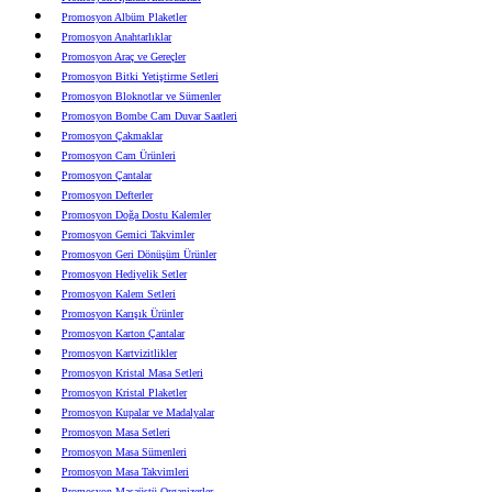
Promosyon Albüm Plaketler
Promosyon Anahtarlıklar
Promosyon Araç ve Gereçler
Promosyon Bitki Yetiştirme Setleri
Promosyon Bloknotlar ve Sümenler
Promosyon Bombe Cam Duvar Saatleri
Promosyon Çakmaklar
Promosyon Cam Ürünleri
Promosyon Çantalar
Promosyon Defterler
Promosyon Doğa Dostu Kalemler
Promosyon Gemici Takvimler
Promosyon Geri Dönüşüm Ürünler
Promosyon Hediyelik Setler
Promosyon Kalem Setleri
Promosyon Karışık Ürünler
Promosyon Karton Çantalar
Promosyon Kartvizitlikler
Promosyon Kristal Masa Setleri
Promosyon Kristal Plaketler
Promosyon Kupalar ve Madalyalar
Promosyon Masa Setleri
Promosyon Masa Sümenleri
Promosyon Masa Takvimleri
Promosyon Masaüstü Organizerler