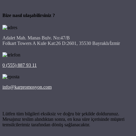
Bize nasıl ulaşabilirsiniz ?
Adalet Mah. Manas Bulv. No:47/B
Folkart Towers A Kule Kat:26 D:2601, 35530 Bayraklı/İzmir
0 (555) 887 93 11
info@karpromosyon.com
Lütfen tüm bilgileri eksiksiz ve doğru bir şekilde doldurunuz.
Mesajınız teslim alındıktan sonra, en kısa süre içerisinde müşteri
temsilcilerimiz tarafından dönüş sağlanacaktır.