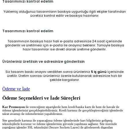
Tasarımınızı kontrol edelim
Yüklemiş olduğunuz tasarımların baskıya uygunluğu ilgili ekipler tarafından
ücretsiz kontrol edilir ve baskıya hazırlanır.
Tasarımınızı kontrol edelim
Tasarımınızın baskıya hazır hali e-posta adresinize 24 saat içerisinde
gönderilir ve üretilmesi için e-posta ile onayınız beklenir. Tümüyle baskıya
hazır tasarımlar ise direkt olarak üretime gönderilir.
Ürünleriniz üretilsin ve adresinize gönderilsin
Siz tasarım baskı onayını verdikten sonra ürünleriniz
5 iş günü
içerisinde
üretilir. Üretim sonrası ürünleriniz özenle kutulanarak adresinize hızlı bir
şekilde kargolanır.
Ödeme ve İade
Ödeme Seçenekleri ve İade Süreçleri
Kar Promosyon
ile vereceğiniz siparişlerde hem kredi/banka kartı ile hem de havale ile
ödeme işlemlerinizi gerçekleştirebilirsiniz. Kredi kartınız ile gerçekleştireceğiniz işlemlerde
taksit avantajı ile ödemelerinizi yapabilirsiniz.
Site genelinde kartınız ile yapacağınız ödeme işlemlerinde kart bilgileriniz gelişmiş
teknolojilerle korunur ve ödeme işlemlerinin güvenle yapılması sağlanır. Site üzerinde
yaptığınız işlemler SSL teknolojisi (Secure Sockets Layer) ile şifrelenerek dışarıdan