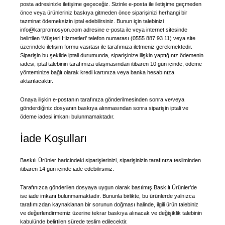
posta adresinizle iletişime geçeceğiz. Sizinle e-posta ile iletişime geçmeden
önce veya ürünleriniz baskıya gitmeden önce siparişinizi herhangi bir
tazminat ödemeksizin iptal edebilirsiniz. Bunun için talebinizi
info@karpromosyon.com adresine e-posta ile veya internet sitesinde
belirtilen ‘Müşteri Hizmetleri’ telefon numarası (0555 887 93 11) veya site
üzerindeki iletişim formu vasıtası ile tarafımıza iletmeniz gerekmektedir.
Siparişin bu şekilde iptali durumunda, siparişinize ilişkin yaptığınız ödemenin
iadesi, iptal talebinin tarafımıza ulaşmasından itibaren 10 gün içinde, ödeme
yönteminize bağlı olarak kredi kartınıza veya banka hesabınıza
aktarılacaktır.
Onaya ilişkin e-postanın tarafınıza gönderilmesinden sonra ve/veya
gönderdiğiniz dosyanın baskıya alınmasından sonra siparişin iptali ve
ödeme iadesi imkanı bulunmamaktadır.
İade Koşulları
Baskılı Ürünler haricindeki siparişlerinizi, siparişinizin tarafınıza tesliminden
itibaren 14 gün içinde iade edebilirsiniz.
Tarafınızca gönderilen dosyaya uygun olarak basılmış Baskılı Ürünler’de
ise iade imkanı bulunmamaktadır. Bununla birlikte, bu ürünlerde yalnızca
tarafımızdan kaynaklanan bir sorunun doğması halinde, ilgili ürün talebiniz
ve değerlendirmemiz üzerine tekrar baskıya alınacak ve değişiklik talebinin
kabulünde belirtilen sürede teslim edilecektir.