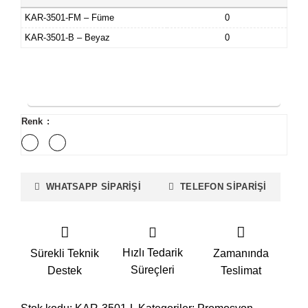
KAR-3501-FM – Füme
0
KAR-3501-B – Beyaz
0
FİYAT TEKLİFİ İSTE
Renk
WHATSAPP SIPARIŞI
TELEFON SIPARIŞI
Hızlı Tedarik
Sürekli Teknik
Zamanında
Süreçleri
Destek
Teslimat