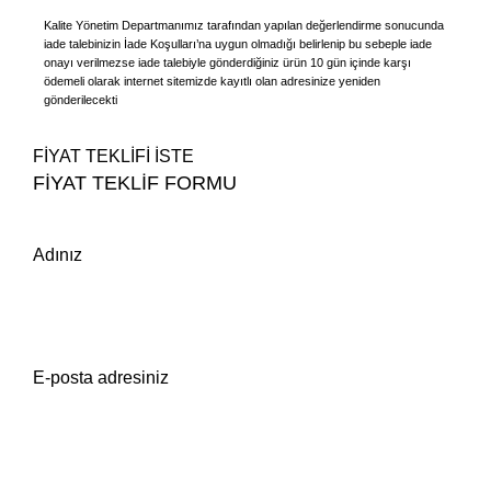
Kalite Yönetim Departmanımız tarafından yapılan değerlendirme sonucunda
iade talebinizin İade Koşulları’na uygun olmadığı belirlenip bu sebeple iade
onayı verilmezse iade talebiyle gönderdiğiniz ürün 10 gün içinde karşı
ödemeli olarak internet sitemizde kayıtlı olan adresinize yeniden
gönderilecekt
i
FİYAT TEKLİFİ İSTE
FİYAT TEKLİF FORMU
Adınız
E-posta adresiniz