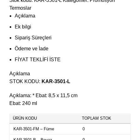
Stok kodu:
KAR-3501-L
Kategoriler:
Promosyon
Termoslar
Açıklama
Ek bilgi
Sipariş Süreçleri
Ödeme ve İade
FİYAT TEKLİFİ İSTE
Açıklama
STOK KODU:
KAR-3501-L
Açıklama: * Ebat: 8,5 x 11,5 cm
Ebat: 240 ml
ÜRÜN KODU
TOPLAM STOK
KAR-3501-FM – Füme
0
KAR-3501-B – Beyaz
0