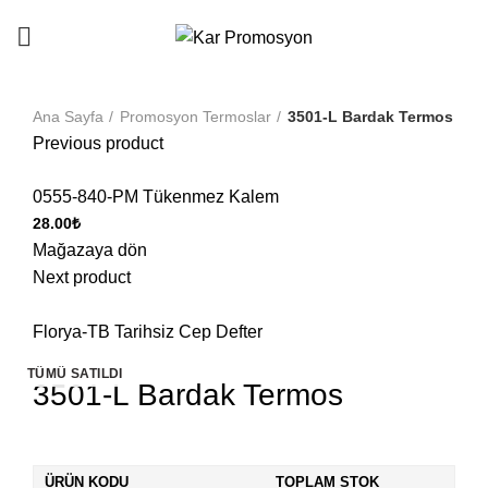
info@karpromosyon.com
/
0507 447 93 11
Ana Sayfa
Promosyon Termoslar
3501-L Bardak Termos
Previous product
0555-840-PM Tükenmez Kalem
28.00
₺
Mağazaya dön
Next product
Florya-TB Tarihsiz Cep Defter
TÜMÜ SATILDI
3501-L Bardak Termos
ÜRÜN KODU
TOPLAM STOK