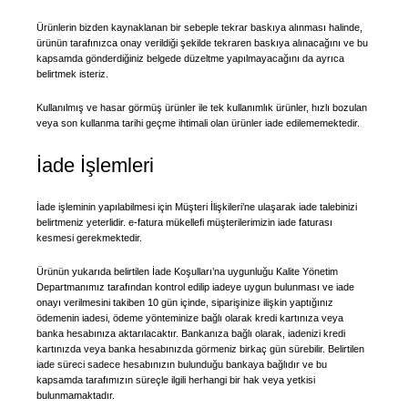
Ürünlerin bizden kaynaklanan bir sebeple tekrar baskıya alınması halinde,
ürünün tarafınızca onay verildiği şekilde tekraren baskıya alınacağını ve bu
kapsamda gönderdiğiniz belgede düzeltme yapılmayacağını da ayrıca
belirtmek isteriz.
Kullanılmış ve hasar görmüş ürünler ile tek kullanımlık ürünler, hızlı bozulan
veya son kullanma tarihi geçme ihtimali olan ürünler iade edilememektedir.
İade İşlemleri
İade işleminin yapılabilmesi için Müşteri İlişkileri’ne ulaşarak iade talebinizi
belirtmeniz yeterlidir. e-fatura mükellefi müşterilerimizin iade faturası
kesmesi gerekmektedir.
Ürünün yukarıda belirtilen İade Koşulları’na uygunluğu Kalite Yönetim
Departmanımız tarafından kontrol edilip iadeye uygun bulunması ve iade
onayı verilmesini takiben 10 gün içinde, siparişinize ilişkin yaptığınız
ödemenin iadesi, ödeme yönteminize bağlı olarak kredi kartınıza veya
banka hesabınıza aktarılacaktır. Bankanıza bağlı olarak, iadenizi kredi
kartınızda veya banka hesabınızda görmeniz birkaç gün sürebilir. Belirtilen
iade süreci sadece hesabınızın bulunduğu bankaya bağlıdır ve bu
kapsamda tarafımızın süreçle ilgili herhangi bir hak veya yetkisi
bulunmamaktadır.