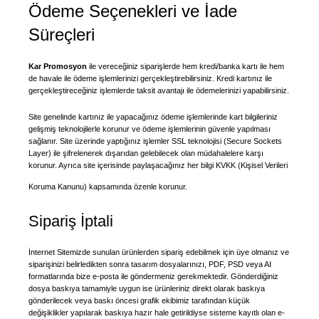
Ödeme Seçenekleri ve İade
Süreçleri
Kar Promosyon
ile vereceğiniz siparişlerde hem kredi/banka kartı ile hem
de havale ile ödeme işlemlerinizi gerçekleştirebilirsiniz. Kredi kartınız ile
gerçekleştireceğiniz işlemlerde taksit avantajı ile ödemelerinizi yapabilirsiniz.
Site genelinde kartınız ile yapacağınız ödeme işlemlerinde kart bilgileriniz
gelişmiş teknolojilerle korunur ve ödeme işlemlerinin güvenle yapılması
sağlanır. Site üzerinde yaptığınız işlemler SSL teknolojisi (Secure Sockets
Layer) ile şifrelenerek dışarıdan gelebilecek olan müdahalelere karşı
korunur. Ayrıca site içerisinde paylaşacağınız her bilgi KVKK (Kişisel Verileri
Koruma Kanunu) kapsamında özenle korunur.
Sipariş İptali
İnternet Sitemizde sunulan ürünlerden sipariş edebilmek için üye olmanız ve
siparişinizi belirledikten sonra tasarım dosyalarınızı, PDF, PSD veya AI
formatlarında bize e-posta ile göndermeniz gerekmektedir. Gönderdiğiniz
dosya baskıya tamamiyle uygun ise ürünleriniz direkt olarak baskıya
gönderilecek veya baskı öncesi grafik ekibimiz tarafından küçük
değişiklikler yapılarak baskıya hazır hale getirildiyse sisteme kayıtlı olan e-