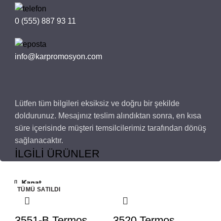
0 (555) 887 93 11
info@karpromosyon.com
Lütfen tüm bilgileri eksiksiz ve doğru bir şekilde
doldurunuz. Mesajınız teslim alındıktan sonra, en kısa
süre içerisinde müşteri temsilcilerimiz tarafından dönüş
sağlanacaktır.
İLGILI ÜRÜNLER
Kapat
Kapat
Kapat
Kapat
Kapat
Kapat
Kapat
Kapat
Kapat
Kapat
TÜMÜ SATILDI
TÜMÜ SATILDI
TÜMÜ SATILDI
3551-B Termos
3520 Termos
3