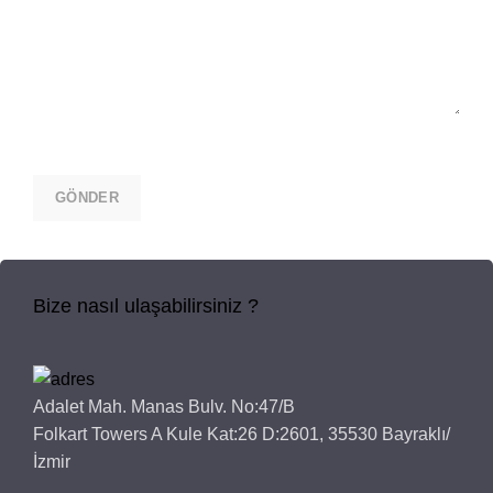
Bize nasıl ulaşabilirsiniz ?
Adalet Mah. Manas Bulv. No:47/B
Folkart Towers A Kule Kat:26 D:2601, 35530 Bayraklı/
İzmir