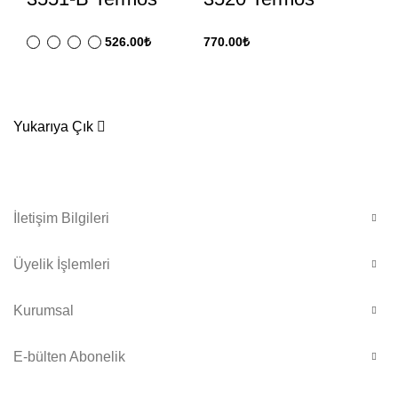
526.00
₺
770.00
₺
64
Yukarıya Çık
İletişim Bilgileri
Üyelik İşlemleri
Kurumsal
E-bülten Abonelik