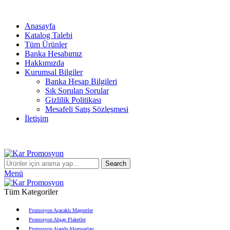
info@karpromosyon.com
/
0 507 447 93 11
Anasayfa
Katalog Talebi
Tüm Ürünler
Banka Hesabımız
Hakkımızda
Kurumsal Bilgiler
Banka Hesap Bilgileri
Sık Sorulan Sorular
Gizlilik Politikası
Mesafeli Satış Sözleşmesi
İletişim
info@karpromosyon.com
/
0507 447 93 11
Search
Menü
Tüm Kategoriler
Promosyon Açacaklı Magnetler
Promosyon Ahşap Plaketler
Promosyon Ajanda Aksesuarları