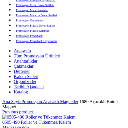
Promosyon Metal Duvar Saatleri
Promosyon Metal Kalemler
Promosyon Metalize Duvar Saatleri
Promosyon Organizerler
Promosyon Plastik Duvar Saatleri
Promosyon Plastik Kalemler
Promosyon Powerbank
Promosyon Powerbank Organizerler
Promosyon Saatli Duvar Tabloları
Anasayfa
Promosyon Şapka
Tüm Promosyon Ürünleri
Promosyon Sekreter Bloknotlar
Anahtarlıklar
Promosyon Seramik ve Porselen Ürünler
Çakmaklar
Promosyon Speakerlar
Defterler
Promosyon Tarihli Ajandalar
Kalem Setleri
Promosyon Teknoloji Ürünleri
Organizerler
Promosyon Telefon Standları
Tarihli Ajandalar
Promosyon Termoslar
Katalog
Promosyon Tişörtler
Promosyon USB Bellekler
Ana Sayfa
Promosyon Açacaklı Magnetler
1680 Açacaklı Buton
Magnet
Previous product
0505-490 Roller ve Tükenmez Kalem
Mağazaya dön