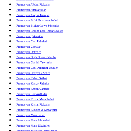
Promosyon Albüm Plaketler
Promosyon Anahtarlıklar
Promosyon Araç ve Gereçler
Promosyon Bitki Yetiştirme Setleri
Promosyon Bloknotlar ve Sümenler
Promosyon Bombe Cam Duvar Saatleri
Promosyon Çakmaklar
Promosyon Cam Ürünleri
Promosyon Çantalar
Promosyon Defterler
Promosyon Doğa Dostu Kalemler
Promosyon Gemici Takvimler
Promosyon Geri Dönüşüm Ürünler
Promosyon Hediyelik Setler
Promosyon Kalem Setleri
Promosyon Karışık Ürünler
Promosyon Karton Çantalar
Promosyon Kartvizitlikler
Promosyon Kristal Masa Setleri
Promosyon Kristal Plaketler
Promosyon Kupalar ve Madalyalar
Promosyon Masa Setleri
Promosyon Masa Sümenleri
Promosyon Masa Takvimleri
Promosyon Masaüstü Organizerler