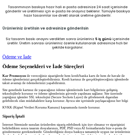
Tasarımınızın baskıya hazır hali e-posta adresinize 24 saat içerisinde
gönderilir ve üretilmesi için e-posta ile onayınız beklenir. Tümüyle baskıya
hazır tasarımlar ise direkt olarak üretime gönderilir.
Ürünleriniz üretilsin ve adresinize gönderilsin
Siz tasarım baskı onayını verdikten sonra ürünleriniz
5 iş günü
içerisinde
üretilir. Üretim sonrası ürünleriniz özenle kutulanarak adresinize hızlı bir
şekilde kargolanır.
Ödeme ve İade
Ödeme Seçenekleri ve İade Süreçleri
Kar Promosyon
ile vereceğiniz siparişlerde hem kredi/banka kartı ile hem de havale ile
ödeme işlemlerinizi gerçekleştirebilirsiniz. Kredi kartınız ile gerçekleştireceğiniz işlemlerde
taksit avantajı ile ödemelerinizi yapabilirsiniz.
Site genelinde kartınız ile yapacağınız ödeme işlemlerinde kart bilgileriniz gelişmiş
teknolojilerle korunur ve ödeme işlemlerinin güvenle yapılması sağlanır. Site üzerinde
yaptığınız işlemler SSL teknolojisi (Secure Sockets Layer) ile şifrelenerek dışarıdan
gelebilecek olan müdahalelere karşı korunur. Ayrıca site içerisinde paylaşacağınız her bilgi
KVKK (Kişisel Verileri Koruma Kanunu) kapsamında özenle korunur.
Sipariş İptali
İnternet Sitemizde sunulan ürünlerden sipariş edebilmek için üye olmanız ve siparişinizi
belirledikten sonra tasarım dosyalarınızı, PDF, PSD veya AI formatlarında bize e-posta ile
göndermeniz gerekmektedir. Gönderdiğiniz dosya baskıya tamamiyle uygun ise ürünleriniz