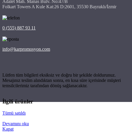
Adalet Mah. Manas Bulv. No:47/B
Folkart Towers A Kule Kat:26 D:2601, 35530 Bayraklı/İzmir
0 (555) 887 93 11
info@karpromosyon.com
Lütfen tüm bilgileri eksiksiz ve doğru bir şekilde doldurunuz.
Mesajınız teslim alındıktan sonra, en kısa süre içerisinde müşteri
temsilcilerimiz tarafından dönüş sağlanacaktır.
İlgili ürünler
Tümü satıldı
Devamını oku
Kapat