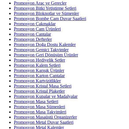
Promosyon Araç ve Gereçler
Promosyon Bitki Yetiştirme Setleri
Promosyon Bloknotlar ve Sümenler
Promosyon Bombe Cam Duvar Saatleri
Promosyon Çakmaklar
Promosyon Cam Ürünleri
Promosyon Çantalar
Promosyon Defterler
Promosyon Doğa Dostu Kalemler
Promosyon Gemici Takvimler
Promosyon Geri Dönüşüm Ürünler
Promosyon Hediyelik Setler
Promosyon Kalem Setleri
Promosyon Karışık Ürünler
Promosyon Karton Çantalar
Promosyon Kartvizitlikler
Promosyon Kristal Masa Setleri
Promosyon Kristal Plaketler
Promosyon Kupalar ve Madalyalar
Promosyon Masa Setleri
Promosyon Masa Sümenleri
Promosyon Masa Takvimleri
Promosyon Masaüstü Organizerler
Promosyon Metal Duvar Saatleri
Promosyon Metal Kalemler