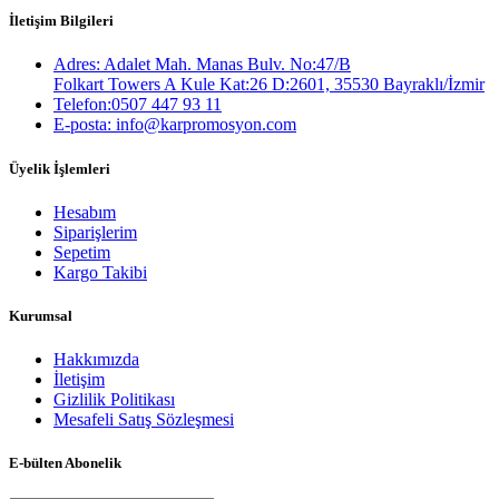
İletişim Bilgileri
Adres: Adalet Mah. Manas Bulv. No:47/B
Folkart Towers A Kule Kat:26 D:2601, 35530 Bayraklı/İzmir
Telefon:0507 447 93 11
E-posta: info@karpromosyon.com
Üyelik İşlemleri
Hesabım
Siparişlerim
Sepetim
Kargo Takibi
Kurumsal
Hakkımızda
İletişim
Gizlilik Politikası
Mesafeli Satış Sözleşmesi
E-bülten Abonelik