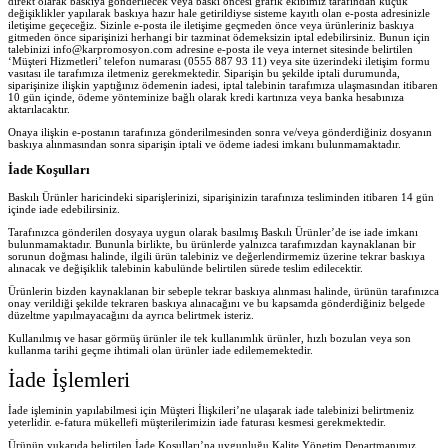
direkt olarak baskıya gönderilecek veya baskı öncesi grafik ekibimiz tarafından küçük
değişiklikler yapılarak baskıya hazır hale getirildiyse sisteme kayıtlı olan e-posta adresinizle
iletişime geçeceğiz. Sizinle e-posta ile iletişime geçmeden önce veya ürünleriniz baskıya
gitmeden önce siparişinizi herhangi bir tazminat ödemeksizin iptal edebilirsiniz. Bunun için
talebinizi info@karpromosyon.com adresine e-posta ile veya internet sitesinde belirtilen
‘Müşteri Hizmetleri’ telefon numarası (0555 887 93 11) veya site üzerindeki iletişim formu
vasıtası ile tarafımıza iletmeniz gerekmektedir. Siparişin bu şekilde iptali durumunda,
siparişinize ilişkin yaptığınız ödemenin iadesi, iptal talebinin tarafımıza ulaşmasından itibaren
10 gün içinde, ödeme yönteminize bağlı olarak kredi kartınıza veya banka hesabınıza
aktarılacaktır.
Onaya ilişkin e-postanın tarafınıza gönderilmesinden sonra ve/veya gönderdiğiniz dosyanın
baskıya alınmasından sonra siparişin iptali ve ödeme iadesi imkanı bulunmamaktadır.
İade Koşulları
Baskılı Ürünler haricindeki siparişlerinizi, siparişinizin tarafınıza tesliminden itibaren 14 gün
içinde iade edebilirsiniz.
Tarafınızca gönderilen dosyaya uygun olarak basılmış Baskılı Ürünler’de ise iade imkanı
bulunmamaktadır. Bununla birlikte, bu ürünlerde yalnızca tarafımızdan kaynaklanan bir
sorunun doğması halinde, ilgili ürün talebiniz ve değerlendirmemiz üzerine tekrar baskıya
alınacak ve değişiklik talebinin kabulünde belirtilen sürede teslim edilecektir.
Ürünlerin bizden kaynaklanan bir sebeple tekrar baskıya alınması halinde, ürünün tarafınızca
onay verildiği şekilde tekraren baskıya alınacağını ve bu kapsamda gönderdiğiniz belgede
düzeltme yapılmayacağını da ayrıca belirtmek isteriz.
Kullanılmış ve hasar görmüş ürünler ile tek kullanımlık ürünler, hızlı bozulan veya son
kullanma tarihi geçme ihtimali olan ürünler iade edilememektedir.
İade İşlemleri
İade işleminin yapılabilmesi için Müşteri İlişkileri’ne ulaşarak iade talebinizi belirtmeniz
yeterlidir. e-fatura mükellefi müşterilerimizin iade faturası kesmesi gerekmektedir.
Ürünün yukarıda belirtilen İade Koşulları’na uygunluğu Kalite Yönetim Departmanımız