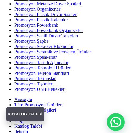
Promosyon Metalize Duvar Saatleri
Promosyon Organizerler
Promosyon Plastik Duvar Saatleri
Promosyon Plastik Kalemler
Promosyon Powerbank
Promosyon Powerbank Organizerler
Promosyon Saatli Duvar Tabloları
Promosyon Şapka
Promosyon Sekreter Bloknotlar
Promosyon Seramik ve Porselen Ürünler
Promosyon Speakerlar
Promosyon Tarihli Ajandalar
Promosyon Teknoloji Ürünleri
Promosyon Telefon Standları
Promosyon Termoslar
Promosyon Tişörtler
Promosyon USB Bellekler
Anasayfa
Tüm Promosyon Ürünleri
Banka Hesap Bilgileri
KATALOG TALEBİ
Hakkımızda
Blog
Katalog Talebi
İletişim