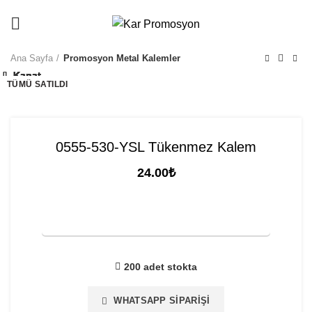
info@karpromosyon.com
/
0507 447 93 11
Ana Sayfa
Promosyon Metal Kalemler
Kapat
Kapat
Kapat
Kapat
Kapat
Kapat
Kapat
Kapat
Kapat
Kapat
TÜMÜ SATILDI
TÜMÜ SATILDI
TÜMÜ SATILDI
TÜMÜ SATILDI
0555-530-YSL Tükenmez Kalem
24.00
₺
FİYAT TEKLİFİ İSTE
200 adet stokta
WHATSAPP SIPARIŞI