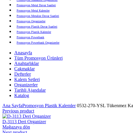
Promosyon Metal Duvar Saatleri
Promosyon Metal Kalemler
Promosyon Metalize Duvar Saatleri
Promosyon Organizerler
Promosyon Plastik Duvar Saatleri
Promosyon Plastik Kalemler
Promosyon Powerbank
Promosyon Powerbank Organizerler
Promosyon Saatli Duvar Tabloları
Anasayfa
Promosyon Şapka
Tüm Promosyon Ürünleri
Promosyon Sekreter Bloknotlar
Anahtarlıklar
Promosyon Seramik ve Porselen Ürünler
Çakmaklar
Promosyon Speakerlar
Defterler
Promosyon Tarihli Ajandalar
Kalem Setleri
Promosyon Teknoloji Ürünleri
Organizerler
Promosyon Telefon Standları
Tarihli Ajandalar
Promosyon Termoslar
Katalog
Promosyon Tişörtler
Promosyon USB Bellekler
Ana Sayfa
Promosyon Plastik Kalemler
0532-270-YSL Tükenmez Ka
Previous product
D-3113 Deri Organizer
Mağazaya dön
Next product