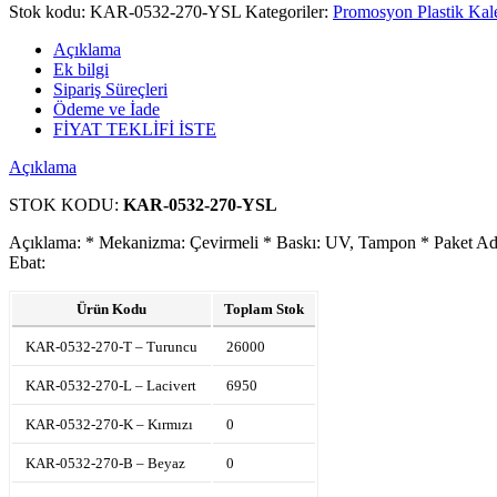
Stok kodu:
KAR-0532-270-YSL
Kategoriler:
Promosyon Plastik Kal
Açıklama
Ek bilgi
Sipariş Süreçleri
Ödeme ve İade
FİYAT TEKLİFİ İSTE
Açıklama
STOK KODU:
KAR-0532-270-YSL
Açıklama: * Mekanizma: Çevirmeli * Baskı: UV, Tampon * Paket Adet
Ebat:
Ürün Kodu
Toplam Stok
KAR-0532-270-T – Turuncu
26000
KAR-0532-270-L – Lacivert
6950
KAR-0532-270-K – Kırmızı
0
KAR-0532-270-B – Beyaz
0