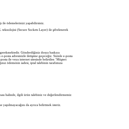
ı ile ödemelerinizi yapabilirsiniz.
L teknolojisi (Secure Sockets Layer) ile şifrelenerek
iz gerekmektedir. Gönderdiğiniz dosya baskıya
e-posta adresinizle iletişime geçeceğiz. Sizinle e-posta
sta ile veya internet sitesinde belirtilen ‘Müşteri
ğınız ödemenin iadesi, iptal talebinin tarafımıza
sı halinde, ilgili ürün talebiniz ve değerlendirmemiz
e yapılmayacağını da ayrıca belirtmek isteriz.