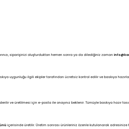
arınızı, siparişinizi oluşturduktan hemen sonra ya da dilediğiniz zaman
info@ka
ya uygunluğu ilgili ekipler tarafından ücretsiz kontrol edilir ve baskıya hazırlan
ilir ve üretilmesi için e-posta ile onayınız beklenir. Tümüyle baskıya hazır tasar
günü
içerisinde üretilir. Üretim sonrası ürünleriniz özenle kutulanarak adresinize hı