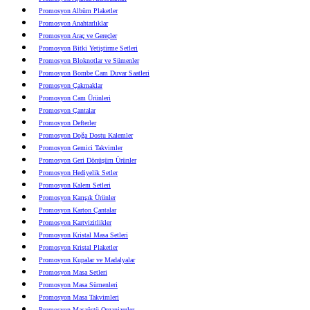
Promosyon Albüm Plaketler
Promosyon Anahtarlıklar
Promosyon Araç ve Gereçler
Promosyon Bitki Yetiştirme Setleri
Promosyon Bloknotlar ve Sümenler
Promosyon Bombe Cam Duvar Saatleri
Promosyon Çakmaklar
Promosyon Cam Ürünleri
Promosyon Çantalar
Promosyon Defterler
Promosyon Doğa Dostu Kalemler
Promosyon Gemici Takvimler
Promosyon Geri Dönüşüm Ürünler
Promosyon Hediyelik Setler
Promosyon Kalem Setleri
Promosyon Karışık Ürünler
Promosyon Karton Çantalar
Promosyon Kartvizitlikler
Promosyon Kristal Masa Setleri
Promosyon Kristal Plaketler
Promosyon Kupalar ve Madalyalar
Promosyon Masa Setleri
Promosyon Masa Sümenleri
Promosyon Masa Takvimleri
Promosyon Masaüstü Organizerler