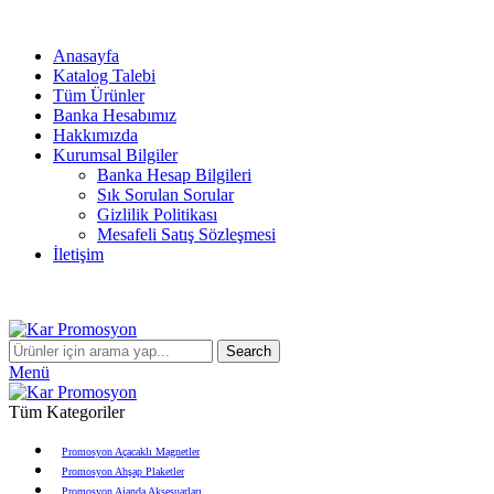
info@karpromosyon.com
/
0 507 447 93 11
Anasayfa
Katalog Talebi
Tüm Ürünler
Banka Hesabımız
Hakkımızda
Kurumsal Bilgiler
Banka Hesap Bilgileri
Sık Sorulan Sorular
Gizlilik Politikası
Mesafeli Satış Sözleşmesi
İletişim
Search
Menü
Tüm Kategoriler
Promosyon Açacaklı Magnetler
Promosyon Ahşap Plaketler
Promosyon Ajanda Aksesuarları