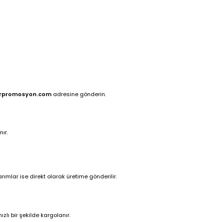
rpromosyon.com
adresine gönderin.
ır.
ımlar ise direkt olarak üretime gönderilir.
zlı bir şekilde kargolanır.