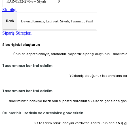
KAR-0532-270-S – Siyah
0
Ek bilgi
Renk
Beyaz, Kırmızı, Lacivert, Siyah, Turuncu, Yeşil
Sipariş Süreçleri
Siparişinizi oluşturun
Ürünleri sepete ekleyin, ödemenizi yaparak siparişi oluşturun. Tasarıml
Tasarımınızı kontrol edelim
Yüklemiş olduğunuz tasarımların baskı
Tasarımınızı kontrol edelim
Tasarımınızın baskıya hazır hali e-posta adresinize 24 saat içerisinde gönder
Ürünleriniz üretilsin ve adresinize gönderilsin
Siz tasarım baskı onayını verdikten sonra ürünleriniz
5 iş 