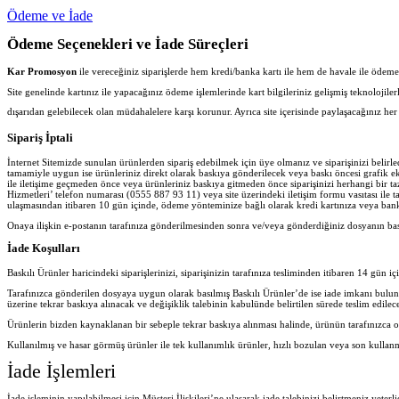
Ödeme ve İade
Ödeme Seçenekleri ve İade Süreçleri
Kar Promosyon
ile vereceğiniz siparişlerde hem kredi/banka kartı ile hem de havale ile ödeme iş
Site genelinde kartınız ile yapacağınız ödeme işlemlerinde kart bilgileriniz gelişmiş teknolojil
dışarıdan gelebilecek olan müdahalelere karşı korunur. Ayrıca site içerisinde paylaşacağınız 
Sipariş İptali
İnternet Sitemizde sunulan ürünlerden sipariş edebilmek için üye olmanız ve siparişinizi belir
tamamiyle uygun ise ürünleriniz direkt olarak baskıya gönderilecek veya baskı öncesi grafik ekib
ile iletişime geçmeden önce veya ürünleriniz baskıya gitmeden önce siparişinizi herhangi bir ta
Hizmetleri’ telefon numarası (0555 887 93 11) veya site üzerindeki iletişim formu vasıtası ile ta
ulaşmasından itibaren 10 gün içinde, ödeme yönteminize bağlı olarak kredi kartınıza veya banka
Onaya ilişkin e-postanın tarafınıza gönderilmesinden sonra ve/veya gönderdiğiniz dosyanın ba
İade Koşulları
Baskılı Ürünler haricindeki siparişlerinizi, siparişinizin tarafınıza tesliminden itibaren 14 gün iç
Tarafınızca gönderilen dosyaya uygun olarak basılmış Baskılı Ürünler’de ise iade imkanı bulu
üzerine tekrar baskıya alınacak ve değişiklik talebinin kabulünde belirtilen sürede teslim edilece
Ürünlerin bizden kaynaklanan bir sebeple tekrar baskıya alınması halinde, ürünün tarafınızca o
Kullanılmış ve hasar görmüş ürünler ile tek kullanımlık ürünler, hızlı bozulan veya son kullan
İade İşlemleri
İade işleminin yapılabilmesi için Müşteri İlişkileri’ne ulaşarak iade talebinizi belirtmeniz yeter