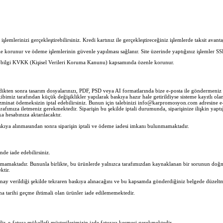
lemlerinizi gerçekleştirebilirsiniz. Kredi kartınız ile gerçekleştireceğiniz işlemlerde taksit avantaj
erle korunur ve ödeme işlemlerinin güvenle yapılması sağlanır. Site üzerinde yaptığınız işlemler SS
her bilgi KVKK (Kişisel Verileri Koruma Kanunu) kapsamında özenle korunur.
ledikten sonra tasarım dosyalarınızı, PDF, PSD veya AI formatlarında bize e-posta ile göndermen
imiz tarafından küçük değişiklikler yapılarak baskıya hazır hale getirildiyse sisteme kayıtlı olan 
zminat ödemeksizin iptal edebilirsiniz. Bunun için talebinizi info@karpromosyon.com adresine e-po
rafımıza iletmeniz gerekmektedir. Siparişin bu şekilde iptali durumunda, siparişinize ilişkin yaptı
 hesabınıza aktarılacaktır.
skıya alınmasından sonra siparişin iptali ve ödeme iadesi imkanı bulunmamaktadır.
inde iade edebilirsiniz.
nmamaktadır. Bununla birlikte, bu ürünlerde yalnızca tarafımızdan kaynaklanan bir sorunun doğma
ktir.
nay verildiği şekilde tekraren baskıya alınacağını ve bu kapsamda gönderdiğiniz belgede düzeltm
ma tarihi geçme ihtimali olan ürünler iade edilememektedir.
lidir. e-fatura mükellefi müşterilerimizin iade faturası kesmesi gerekmektedir.