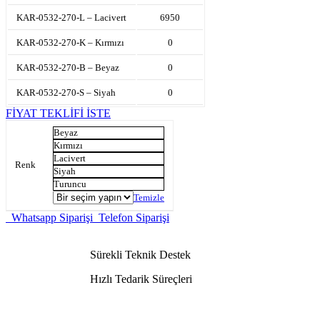
KAR-0532-270-L – Lacivert
6950
KAR-0532-270-K – Kırmızı
0
KAR-0532-270-B – Beyaz
0
KAR-0532-270-S – Siyah
0
FİYAT TEKLİFİ İSTE
Beyaz
Kırmızı
Lacivert
Renk
Siyah
Turuncu
Temizle
Whatsapp Siparişi
Telefon Siparişi
Sürekli Teknik Destek
Hızlı Tedarik Süreçleri