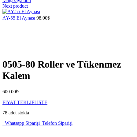
Mağazaya dön
Next product
AY-55 El Aynası
98.00
₺
0505-80 Roller ve Tükenmez
Kalem
600.00
₺
FİYAT TEKLİFİ İSTE
78 adet stokta
Whatsapp Siparişi
Telefon Siparişi