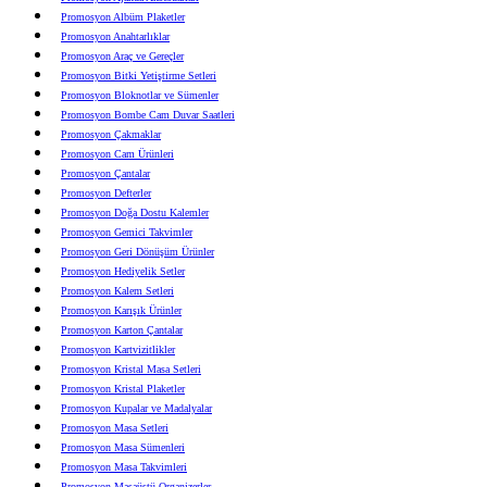
Promosyon Albüm Plaketler
Promosyon Anahtarlıklar
Promosyon Araç ve Gereçler
Promosyon Bitki Yetiştirme Setleri
Promosyon Bloknotlar ve Sümenler
Promosyon Bombe Cam Duvar Saatleri
Promosyon Çakmaklar
Promosyon Cam Ürünleri
Promosyon Çantalar
Promosyon Defterler
Promosyon Doğa Dostu Kalemler
Promosyon Gemici Takvimler
Promosyon Geri Dönüşüm Ürünler
Promosyon Hediyelik Setler
Promosyon Kalem Setleri
Promosyon Karışık Ürünler
Promosyon Karton Çantalar
Promosyon Kartvizitlikler
Promosyon Kristal Masa Setleri
Promosyon Kristal Plaketler
Promosyon Kupalar ve Madalyalar
Promosyon Masa Setleri
Promosyon Masa Sümenleri
Promosyon Masa Takvimleri
Promosyon Masaüstü Organizerler