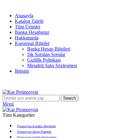
info@karpromosyon.com
/
0 507 447 93 11
Anasayfa
Katalog Talebi
Tüm Ürünler
Banka Hesabımız
Hakkımızda
Kurumsal Bilgiler
Banka Hesap Bilgileri
Sık Sorulan Sorular
Gizlilik Politikası
Mesafeli Satış Sözleşmesi
İletişim
info@karpromosyon.com
/
0507 447 93 11
Search
Menü
Tüm Kategoriler
Promosyon Açacaklı Magnetler
Promosyon Ahşap Plaketler
Promosyon Ajanda Aksesuarları