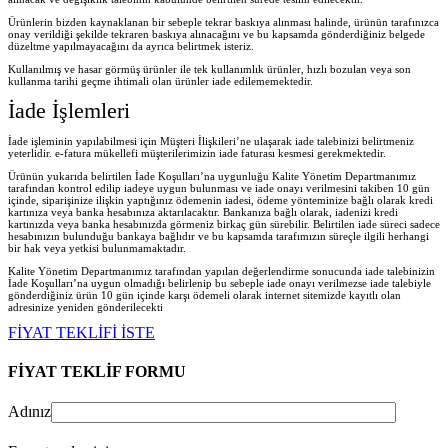
Ürünlerin bizden kaynaklanan bir sebeple tekrar baskıya alınması halinde, ürünün tarafınızca
onay verildiği şekilde tekraren baskıya alınacağını ve bu kapsamda gönderdiğiniz belgede
düzeltme yapılmayacağını da ayrıca belirtmek isteriz.
Kullanılmış ve hasar görmüş ürünler ile tek kullanımlık ürünler, hızlı bozulan veya son
kullanma tarihi geçme ihtimali olan ürünler iade edilememektedir.
İade İşlemleri
İade işleminin yapılabilmesi için Müşteri İlişkileri’ne ulaşarak iade talebinizi belirtmeniz
yeterlidir. e-fatura mükellefi müşterilerimizin iade faturası kesmesi gerekmektedir.
Ürünün yukarıda belirtilen İade Koşulları’na uygunluğu Kalite Yönetim Departmanımız
tarafından kontrol edilip iadeye uygun bulunması ve iade onayı verilmesini takiben 10 gün
içinde, siparişinize ilişkin yaptığınız ödemenin iadesi, ödeme yönteminize bağlı olarak kredi
kartınıza veya banka hesabınıza aktarılacaktır. Bankanıza bağlı olarak, iadenizi kredi
kartınızda veya banka hesabınızda görmeniz birkaç gün sürebilir. Belirtilen iade süreci sadece
hesabınızın bulunduğu bankaya bağlıdır ve bu kapsamda tarafımızın süreçle ilgili herhangi
bir hak veya yetkisi bulunmamaktadır.
Kalite Yönetim Departmanımız tarafından yapılan değerlendirme sonucunda iade talebinizin
İade Koşulları’na uygun olmadığı belirlenip bu sebeple iade onayı verilmezse iade talebiyle
gönderdiğiniz ürün 10 gün içinde karşı ödemeli olarak internet sitemizde kayıtlı olan
adresinize yeniden gönderilecekt
i
FİYAT TEKLİFİ İSTE
FİYAT TEKLİF FORMU
Adınız