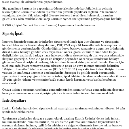
taksit avantajı ile ödemelerinizi yapabilirsiniz.
Site genelinde kartınız ile yapacağınız ödeme işlemlerinde kart bilgileriniz gelişmiş
teknolojilerle korunur ve ödeme işlemlerinin güvenle yapılması sağlanır. Site üzerinde
yaptığınız işlemler SSL teknolojisi (Secure Sockets Layer) ile şifrelenerek dışarıdan
gelebilecek olan müdahalelere karşı korunur. Ayrıca site içerisinde paylaşacağınız her bilgi
KVKK (Kişisel Verileri Koruma Kanunu) kapsamında özenle korunur.
Sipariş İptali
İnternet Sitemizde sunulan ürünlerden sipariş edebilmek için üye olmanız ve siparişinizi
belirledikten sonra tasarım dosyalarınızı, PDF, PSD veya AI formatlarında bize e-posta ile
göndermeniz gerekmektedir. Gönderdiğiniz dosya baskıya tamamiyle uygun ise ürünleriniz
direkt olarak baskıya gönderilecek veya baskı öncesi grafik ekibimiz tarafından küçük
değişiklikler yapılarak baskıya hazır hale getirildiyse sisteme kayıtlı olan e-posta adresinizle
iletişime geçeceğiz. Sizinle e-posta ile iletişime geçmeden önce veya ürünleriniz baskıya
gitmeden önce siparişinizi herhangi bir tazminat ödemeksizin iptal edebilirsiniz. Bunun için
talebinizi info@karpromosyon.com adresine e-posta ile veya internet sitesinde belirtilen
‘Müşteri Hizmetleri’ telefon numarası (0555 887 93 11) veya site üzerindeki iletişim formu
vasıtası ile tarafımıza iletmeniz gerekmektedir. Siparişin bu şekilde iptali durumunda,
siparişinize ilişkin yaptığınız ödemenin iadesi, iptal talebinin tarafımıza ulaşmasından itibaren
10 gün içinde, ödeme yönteminize bağlı olarak kredi kartınıza veya banka hesabınıza
aktarılacaktır.
Onaya ilişkin e-postanın tarafınıza gönderilmesinden sonra ve/veya gönderdiğiniz dosyanın
baskıya alınmasından sonra siparişin iptali ve ödeme iadesi imkanı bulunmamaktadır.
İade Koşulları
Baskılı Ürünler haricindeki siparişlerinizi, siparişinizin tarafınıza tesliminden itibaren 14 gün
içinde iade edebilirsiniz.
Tarafınızca gönderilen dosyaya uygun olarak basılmış Baskılı Ürünler’de ise iade imkanı
bulunmamaktadır. Bununla birlikte, bu ürünlerde yalnızca tarafımızdan kaynaklanan bir
sorunun doğması halinde, ilgili ürün talebiniz ve değerlendirmemiz üzerine tekrar baskıya
alınacak ve değişiklik talebinin kabulünde belirtilen sürede teslim edilecektir.