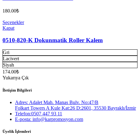
180.00
₺
Seçenekler
Kapat
0510-820-K Dokunmatik Roller Kalem
Gri
Lacivert
Siyah
174.00
₺
Yukarıya Çık
İletişim Bilgileri
Adres: Adalet Mah. Manas Bulv. No:47/B
Folkart Towers A Kule Kat:26 D:2601, 35530 Bayraklı/İzmir
Telefon:0507 447 93 11
E-posta: info@karpromosyon.com
Üyelik İşlemleri