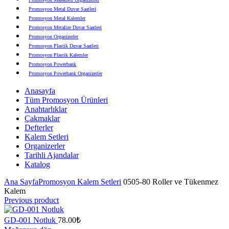
Promosyon Metal Duvar Saatleri
Promosyon Metal Kalemler
Promosyon Metalize Duvar Saatleri
Promosyon Organizerler
Promosyon Plastik Duvar Saatleri
Promosyon Plastik Kalemler
Promosyon Powerbank
Promosyon Powerbank Organizerler
Promosyon Saatli Duvar Tabloları
Anasayfa
Promosyon Şapka
Tüm Promosyon Ürünleri
Promosyon Sekreter Bloknotlar
Anahtarlıklar
Promosyon Seramik ve Porselen Ürünler
Çakmaklar
Promosyon Speakerlar
Defterler
Promosyon Tarihli Ajandalar
Kalem Setleri
Promosyon Teknoloji Ürünleri
Organizerler
Promosyon Telefon Standları
Tarihli Ajandalar
Promosyon Termoslar
Katalog
Promosyon Tişörtler
Promosyon USB Bellekler
Ana Sayfa
Promosyon Kalem Setleri
0505-80 Roller ve Tükenmez
Kalem
Previous product
GD-001 Notluk
78.00
₺