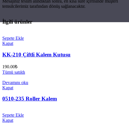
Mesajınız teslim alındıktan sonra, en kısa süre içerisinde müşteri
temsilcilerimiz tarafından dönüş sağlanacaktır.
İlgili ürünler
Sepete Ekle
Kapat
KK-210 Çiftli Kalem Kutusu
190.00
₺
Tümü satıldı
Devamını oku
Kapat
0510-235 Roller Kalem
Sepete Ekle
Kapat